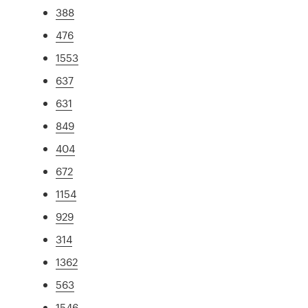
388
476
1553
637
631
849
404
672
1154
929
314
1362
563
1546